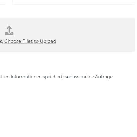
r
M
t
a
i
l
*
s,
Choose Files to Upload
telten Informationen speichert, sodass meine Anfrage