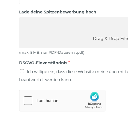
e
l
,
e
Lade deine Spitzenbewerbung hoch
N
f
r
o
n
Drag & Drop File
(max. 5 MB, nur PDF-Dateien / .pdf)
DSGVO-Einverständnis
*
Ich willige ein, dass diese Website meine übermit
beantwortet werden kann.
*
*
E
-
M
a
i
l