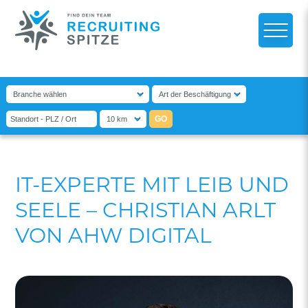
IT-EXPERTE MIT LEIB UND
SEELE – CHRISTIAN ARLT
VON AHW DIGITAL