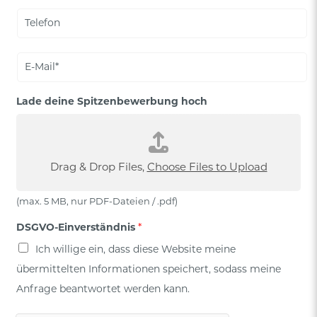
,
,
T
N
O
e
r
r
l
t
e
E
f
-
o
M
n
a
Lade deine Spitzenbewerbung hoch
i
l
*
Drag & Drop Files,
Choose Files to Upload
(max. 5 MB, nur PDF-Dateien / .pdf)
DSGVO-Einverständnis
*
Ich willige ein, dass diese Website meine
übermittelten Informationen speichert, sodass meine
Anfrage beantwortet werden kann.
*