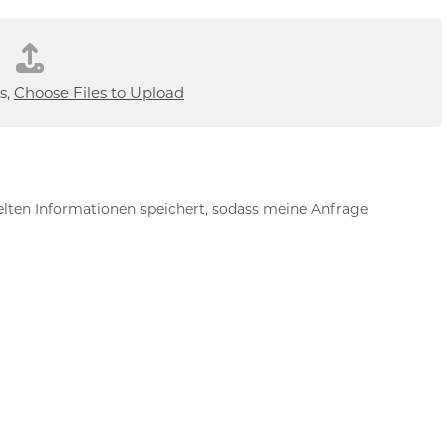
i
l
*
s,
Choose Files to Upload
telten Informationen speichert, sodass meine Anfrage