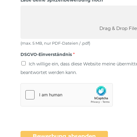
Lade deine Spitzenbewerbung hoch
N
r
f
r
P
o
L
n
Z
,
Drag & Drop File
*
N
r
(max. 5 MB, nur PDF-Dateien / .pdf)
DSGVO-Einverständnis
*
Ich willige ein, dass diese Website meine übermit
beantwortet werden kann.
Bewerbung absenden